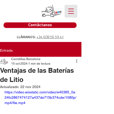
Contáctanos
LLÁMANOS:
+34 608 56 59 41
Entrada
Carretillas Barcelona
15 oct 2024
1 min de lectura
Ventajas de las Baterías
de Litio
Actualizado:
22 nov 2024
https://video.wixstatic.com/video/e40385_0a
24fc2867474127a437de715b374cde/1080p/
mp4/file.mp4