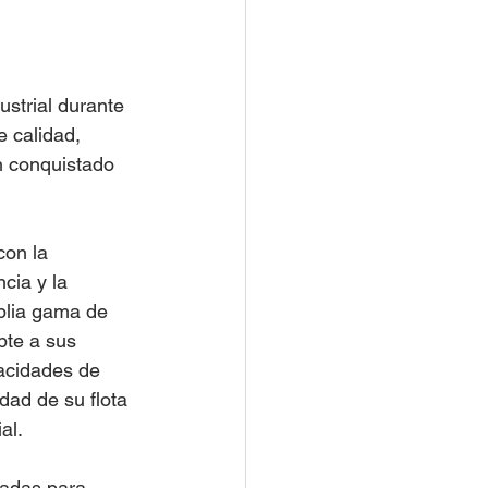
strial durante 
 calidad, 
n conquistado 
con la 
cia y la 
plia gama de 
pte a sus 
acidades de 
ad de su flota 
al. 
ñadas para 