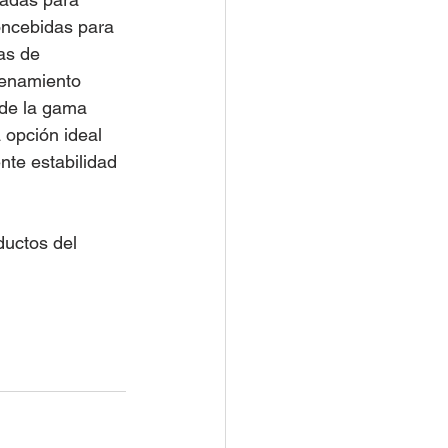
oncebidas para 
as de 
cenamiento 
 de la gama 
 opción ideal 
nte estabilidad 
ductos del 