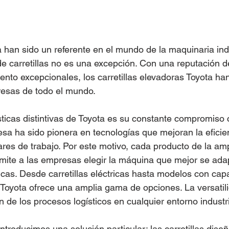
 han sido un referente en el mundo de la maquinaria indu
de carretillas no es una excepción. Con una reputación de
iento excepcionales, los carretillas elevadoras Toyota ha
resas de todo el mundo. 
sticas distintivas de Toyota es su constante compromiso 
sa ha sido pionera en tecnologías que mejoran la eficien
ares de trabajo. Por este motivo, cada producto de la am
ermite a las empresas elegir la máquina que mejor se ada
cas. Desde carretillas eléctricas hasta modelos con cap
oyota ofrece una amplia gama de opciones. La versatilid
ón de los procesos logísticos en cualquier entorno industri
 introducimos una solución particular: las carretillas dise