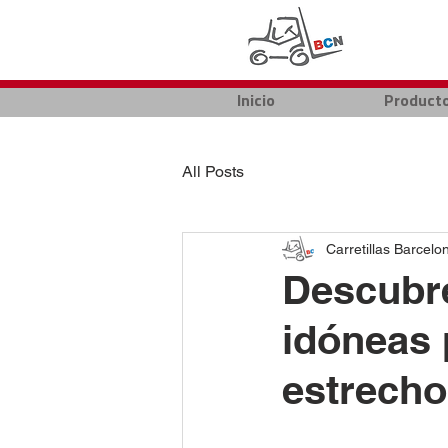
Inicio
Product
All Posts
Carretillas Barcelo
Descubre
idóneas 
estrech