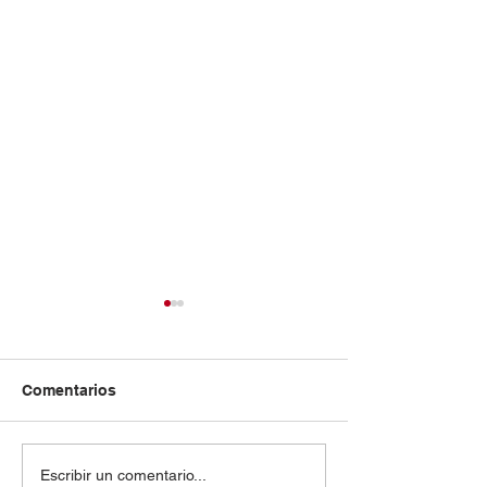
Comentarios
¡La innovación tiene
En Carretillas 
Escribir un comentario...