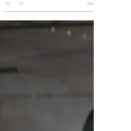
En Carretillas Barcelona , seguimos
comprometidos con ofrecer las mejores
soluciones en manipulación de materiales. Por
eso, hemos...